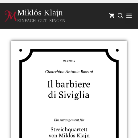
Inhalt springen
Miklós Klajn
Me
EINFACH. GUT. SINGEN.
Startseite
Notenshop – Werkkatalog
Kammermusik
Streichquartett
/ Il barbiere di Siviglia