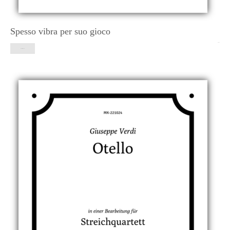
Spesso vibra per suo gioco
8,90
€
In den Warenkorb