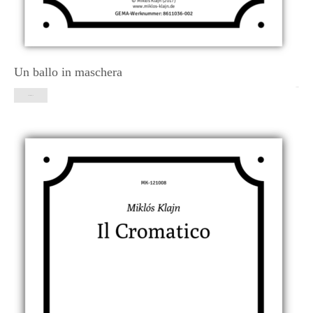
Un ballo in maschera
34,90
€
In den Warenkorb